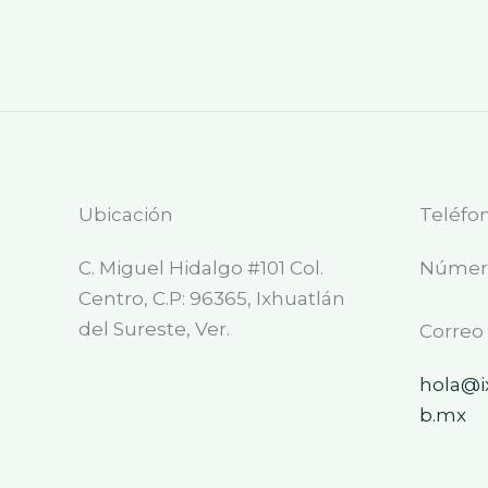
Ubicación
Teléfo
C. Miguel Hidalgo #101 Col.
Número
Centro, C.P: 96365, Ixhuatlán
del Sureste, Ver.
Correo
hola@i
b.mx