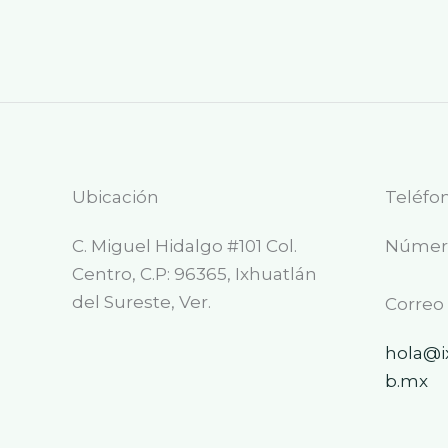
Ubicación
Teléfo
C. Miguel Hidalgo #101 Col.
Número
Centro, C.P: 96365, Ixhuatlán
del Sureste, Ver.
Correo
hola@i
b.mx