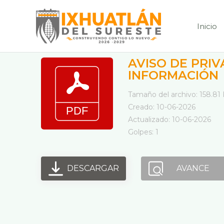
Ir
al
Inicio
contenido
AVISO DE PRIV
INFORMACIÓN
Tamaño del archivo: 158.81
Creado: 10-06-2026
Actualizado: 10-06-2026
Golpes: 1
DESCARGAR
AVANCE